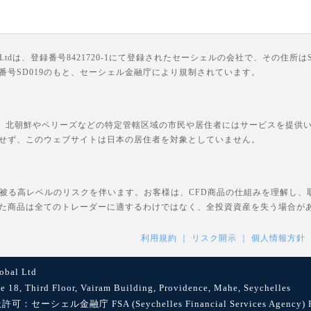
は、登録番号8421720-1にて登録されたセーシェルの会社で、その住所はSuite 18, Third F
ライセンス番号SD019のもと、セーシェル金融庁により規制されています。
、北朝鮮やベリーズなどの特定管轄区域の市民や居住者にはサービスを提供いた
せず、このウェブサイトは日本の居住者を対象としていません。
を被る高レベルのリスクを伴います。お客様は、CFD商品の仕組みを理解し
た商品は全てのトレーダーに適するわけではなく、全投資資産を失う場合が
利用規約
リスク開示
個人情報方針
bal Ltd
8, Third Floor, Vairam Building, Providence, Mahe, Seychelles
セーシェル金融庁 FSA (Seychelles Financial Services Agency) Reg