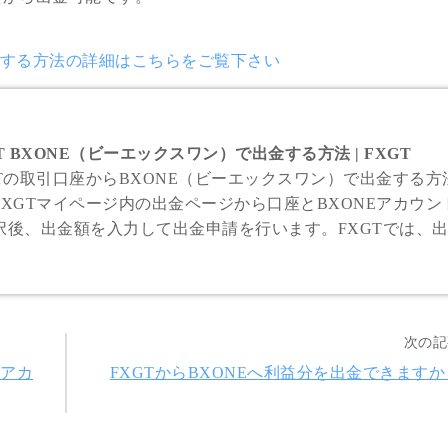
出金する方法の詳細はこちらをご覧下さい
T BXONE（ビーエックスワン）で出金する方法 | FXGT
GTの取引口座からBXONE（ビーエックスワン）で出金する方
FXGTマイページ内の出金ページから口座とBXONEアカウン
択後、出金額を入力して出金申請を行います。FXGTでは、
後、30分程で出金処理が完了します。
次の記
Eアカ
FXGTからBXONEへ利益分を出金できますか