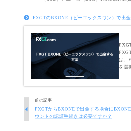
FXGTのBXONE（ビーエックスワン）で
FXG
FX
は、
を選
申請
前の記事
FXGTからBXONEで出金する場合にBXON
ウントの認証手続きは必要ですか？