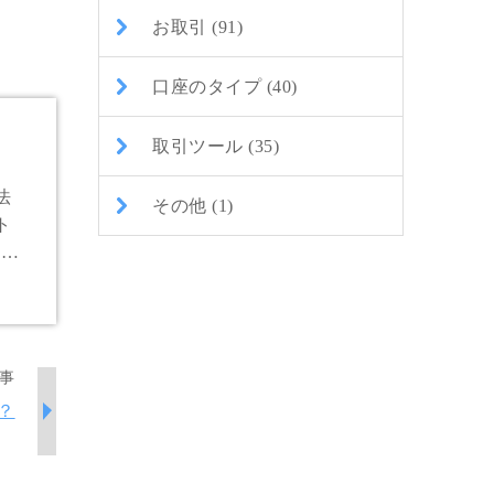
お取引 (91)
口座のタイプ (40)
取引ツール (35)
法
その他 (1)
ト
出金
事
？