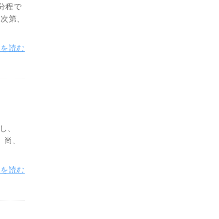
分程で
了次第、
きを読む
し、
。尚、
きを読む