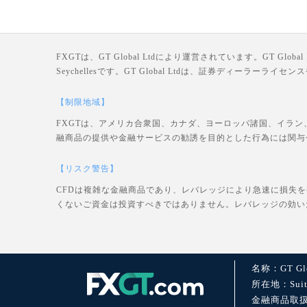
FXGTは、GT Global Ltdにより運営されています。GT Global Ltd
Seychellesです。GT Global Ltdは、証券ディーラー
【制限地域】
FXGTは、アメリカ合衆国、カナダ、ヨーロッパ諸国、イラン
融商品の提供や金融サービスの勧誘を目的とした行為には関与
【リスク警告】
CFDは複雑な金融商品であり、レバレッジにより急速に損失
くないご資金は投資すべきではありません。レバレッジの効い
名称：GT Glo
所在地：Suite 1
金融商品取扱許可：