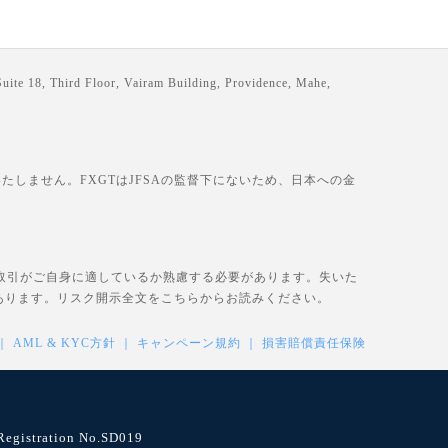
loor, Vairam Building, Providence, Mahe,
しません。FXGTはJFSAの監督下にないため、日本への金
、取引がご自身に適しているか熟慮する必要があります。失いた
あります。リスク開示全文を
こちら
からお読みください。
AML & KYC方針
キャンペーン規約
損害賠償責任保険
istration No.SD019