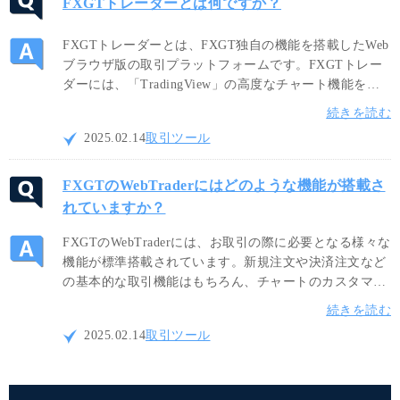
FXGTトレーダーとは何ですか？
FXGTトレーダーとは、FXGT独自の機能を搭載したWeb
ブラウザ版の取引プラットフォームです。FXGTトレー
ダーには、「TradingView」の高度なチャート機能を導
入しているため、MT4/MT5版WebTraderに搭載されてい
続きを読む
ないインジケーターや各種ツールをご利用頂けます。
2025.02.14
取引ツール
FXGTのWebTraderにはどのような機能が搭載さ
れていますか？
FXGTのWebTraderには、お取引の際に必要となる様々な
機能が標準搭載されています。新規注文や決済注文など
の基本的な取引機能はもちろん、チャートのカスタマイ
ズ機能やテクニカルインジケーターによるチャート分析
続きを読む
機能も搭載しているため、WebTrader上で分析から注文
2025.02.14
取引ツール
決済までの作業が完結します。