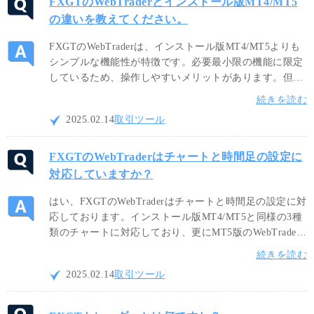
FXGTのWebTraderとインストール版MT4/MT5
の違いを教えてください。
FXGTのWebTraderは、インストール版MT4/MT5よりも
シンプルな機能性が特徴です。必要最小限の機能に限定
しているため、操作しやすいメリットがあります。但
し、カスタムインジケーターや自動売買（EA）等には対
続きを読む
応しておりませんので、制限なくご利用されたい場合は
2025.02.14
取引ツール
インストール版をご利用ください。
FXGTのWebTraderはチャートと時間足の設定に
対応していますか？
はい、FXGTのWebTraderはチャートと時間足の設定に対
応しております。インストール版MT4/MT5と同様の3種
類のチャートに対応しており、更にMT5版のWebTrader
では4種類、FXGTトレーダーでは12種類のチャートをご
続きを読む
利用頂けます。また、インストール版と同様にM1から
2025.02.14
取引ツール
MNまで複数の時間足切り替えが可能です。