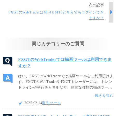
次の記事
FXGTのWebTraderはMT4とMT5どちらでもログインでき
ますか？
同じカテゴリーのご質問
FXGTのWebTraderでは描画ツールは利用できま
すか？
はい、FXGTのWebTraderでは描画ツールをご利用頂けま
す。FXGTのWebTraderやFXGTトレーダーには、トレン
ドラインや平行チャネルなど、豊富な種類の描画ツール
が搭載されています。チャート画面へオブジェクトを直
続きを読む
接書き込み、テクニカル分析やポジションのエントリー
2025.02.14
取引ツール
判断などに活用することが可能です。