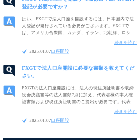
登記が必要ですか？
はい、FXGTで法人口座を開設するには、日本国内で法
人登記が発行されている必要がございます。FXGTで
は、アメリカ合衆国、カナダ、イラン、北朝鮮、ロシア
等にお住まいの場合は、国内規制により口座開設出来ま
続きを読む
せん。法人設立国が日本以外の場合は、事前にFXGTの
2025.01.07
口座開設
サポートデスクまでお問合せください。
FXGTで法人口座開設に必要な書類を教えてくだ
さい。
FXGTの法人口座開設には、法人の現住所証明書や取締
役会決議書等の法人書類7点に加え、代表者様の本人確
認書類および現住所証明書のご提出が必要です。代表者
様の書類については、有効期限内の顔写真付き身分証明
続きを読む
書と、発行から6ヶ月以内の現住所確認書類をそれぞれ
2025.01.07
口座開設
ご提出ください。