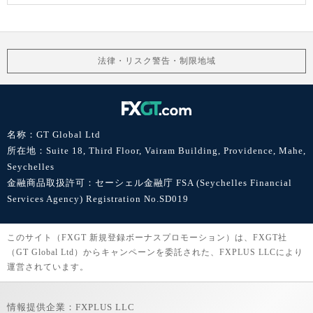
法律・リスク警告・制限地域
名称：GT Global Ltd
所在地：Suite 18, Third Floor, Vairam Building, Providence, Mahe,
Seychelles
金融商品取扱許可：セーシェル金融庁 FSA (Seychelles Financial
Services Agency) Registration No.SD019
このサイト（FXGT 新規登録ボーナスプロモーション）は、FXGT社
（GT Global Ltd）からキャンペーンを委託された、FXPLUS LLCにより
運営されています。
情報提供企業：FXPLUS LLC