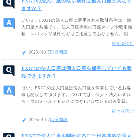
FXGTの法人口座の取引条件は個人口座と異なり
ますか？
いいえ、FXGTの法人口座に適用される取引条件は、個
人口座と共通です。法人口座専用の口座タイプや取引銘
柄、レバレッジ条件などはご用意しておりません。個人
口座と同様にゼロカットシステムを採用しておりますの
続きを読む
で、最大5,000倍レバレッジの豊富な取引銘柄を安心して
2025.01.07
口座開設
お取引ください。
FXGTの法人口座は個人口座を保有していても開
設できますか？
はい、FXGTの法人口座は個人口座を保有しているお客
様も開設して頂けます。FXGTでは、個人・法人いずれ
も一つのメールアドレスにつき1アカウントのみ登録が
可能です。個人口座をお持ちの方は、異なる法人専用の
続きを読む
メールアドレスにて法人口座を開設してください。
2025.01.07
口座開設
FXGTで法人口座を開設するには日本国内の法人