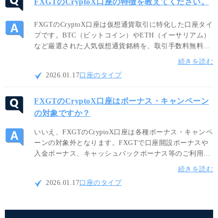
FXGTのCryptoX口座の特徴を教えてください。
FXGTのCryptoX口座は仮想通貨取引に特化した口座タイ
プです。BTC（ビットコイン）やETH（イーサリアム）
など厳選された人気仮想通貨銘柄を、取引手数料無料・
業界最狭水準の低スプレッドでお快適にお取引頂けま
続きを読む
す。尚、最大レバレッジは500倍のダイナミックレバレ
2026.01.17
口座のタイプ
ッジが適用されます。
FXGTのCryptoX口座はボーナス・キャンペーン
の対象ですか？
いいえ、FXGTのCryptoX口座は各種ボーナス・キャンペ
ーンの対象外となります。FXGTで口座開設ボーナスや
入金ボーナス、キャッシュバックボーナス等のご利用を
希望される場合は、各種ボーナス付与と対象となるミニ
続きを読む
口座やスタンダード口座、Optimus口座でのお取引をお
2026.01.17
口座のタイプ
すすめします。