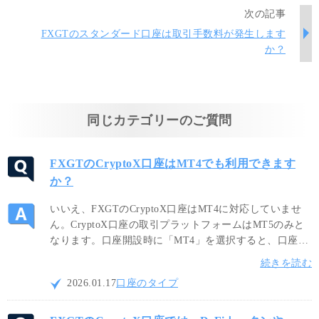
次の記事
FXGTのスタンダード口座は取引手数料が発生します
か？
同じカテゴリーのご質問
FXGTのCryptoX口座はMT4でも利用できます
か？
いいえ、FXGTのCryptoX口座はMT4に対応していませ
ん。CryptoX口座の取引プラットフォームはMT5のみと
なります。口座開設時に「MT4」を選択すると、口座タ
イプ選択の際にCryptoX口座が表示されませんのでご注
続きを読む
意ください。CryptoX口座をご希望の場合は「MT5」を
2026.01.17
口座のタイプ
選択して口座開設してください。