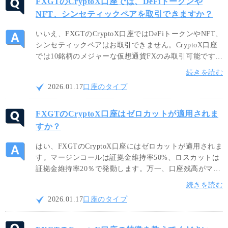
FXGTのCryptoX口座では、DeFiトークンや
NFT、シンセティックペアを取引できますか？
いいえ、FXGTのCryptoX口座ではDeFiトークンやNFT、
シンセティックペアはお取引できません。CryptoX口座
では10銘柄のメジャーな仮想通貨FXのみ取引可能です。
多彩な仮想通貨CFDでの取引をご希望の場合は他口座を
続きを読む
ご利用ください。尚、TRX（トロン）の取り扱いがある
2026.01.17
口座のタイプ
のはCryptoX口座のみとなります。
FXGTのCryptoX口座はゼロカットが適用されま
すか？
はい、FXGTのCryptoX口座にはゼロカットが適用されま
す。マージンコールは証拠金維持率50%、ロスカットは
証拠金維持率20％で発動します。万一、口座残高がマイ
ナスとなった場合でも、マイナス残高はゼロにリセット
続きを読む
され、追証（追加証拠金）は発生しないため、安心して
2026.01.17
口座のタイプ
お取引頂けます。