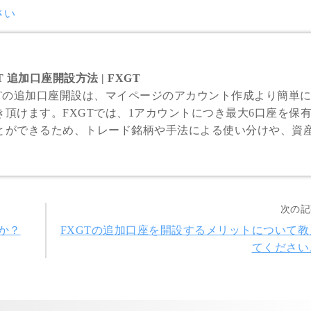
さい
T 追加口座開設方法 | FXGT
GTの追加口座開設は、マイページのアカウント作成より簡単
き頂けます。FXGTでは、1アカウントにつき最大6口座を保
とができるため、トレード銘柄や手法による使い分けや、資
てリスク分散することが可能です。
次の記
か？
FXGTの追加口座を開設するメリットについて教
てください