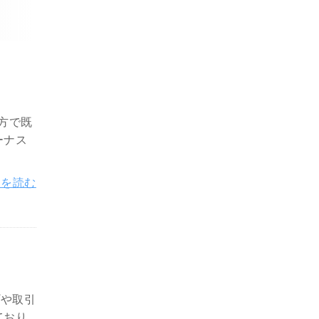
方で既
ーナス
きを読む
プや取引
ており