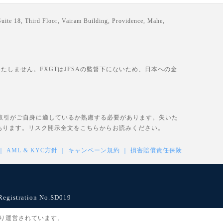
loor, Vairam Building, Providence, Mahe,
しません。FXGTはJFSAの監督下にないため、日本への金
、取引がご自身に適しているか熟慮する必要があります。失いた
あります。リスク開示全文を
こちら
からお読みください。
AML & KYC方針
キャンペーン規約
損害賠償責任保険
istration No.SD019
により運営されています。