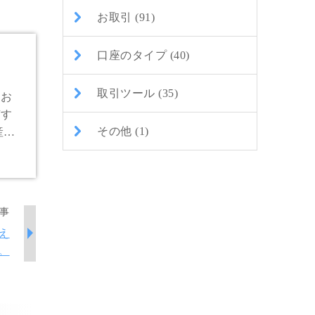
お取引 (91)
口座のタイプ (40)
取引ツール (35)
にお
有す
その他 (1)
産を
事
え
。