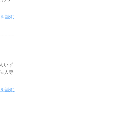
きを読む
人いず
法人専
きを読む