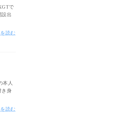
GTで
開設出
きを読む
の本人
付き身
きを読む