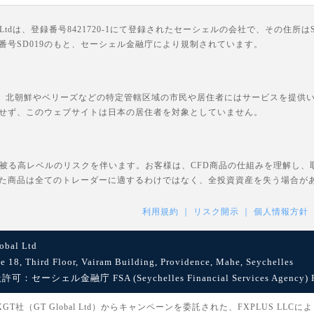
は、登録番号8421720-1にて登録されたセーシェルの会社で、その住所はSuite 18, Third F
ライセンス番号SD019のもと、セーシェル金融庁により規制されています。
、北朝鮮やベリーズなどの特定管轄区域の市民や居住者にはサービスを提供いた
せず、このウェブサイトは日本の居住者を対象としていません。
を被る高レベルのリスクを伴います。お客様は、CFD商品の仕組みを理解し
た商品は全てのトレーダーに適するわけではなく、全投資資産を失う場合が
利用規約
リスク開示
個人情報方針
bal Ltd
8, Third Floor, Vairam Building, Providence, Mahe, Seychelles
セーシェル金融庁 FSA (Seychelles Financial Services Agency) Reg
社（GT Global Ltd）からキャンペーンを委託された、FXPLUS LLC