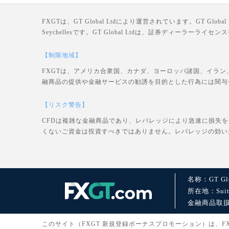
FXGTは、GT Global Ltdにより運営されています。GT Global Ltd
Seychellesです。GT Global Ltdは、証券ディーラー
【制限地域】
FXGTは、アメリカ合衆国、カナダ、ヨーロッパ諸国、イラン
融商品の提供や金融サービスの勧誘を目的とした行為には関与
【リスク警告】
CFDは複雑な金融商品であり、レバレッジにより急速に損失
くないご資金は投資すべきではありません。レバレッジの効い
名称：GT Glo
所在地：Suite 1
金融商品取扱許可：
このサイト（FXGT 新規登録ボーナスプロモーション）は、FXGT