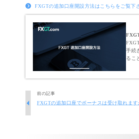
FXGTの追加口座開設方法はこちらをご覧下
FXG
FX
手続
るこ
分け
前の記事
FXGTの追加口座でボーナスは受け取れます