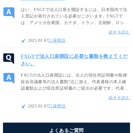
はい、FXGTで法人口座を開設するには、日本国内で法
人登記が発行されている必要がございます。FXGTで
は、アメリカ合衆国、カナダ、イラン、北朝鮮、ロシア
等にお住まいの場合は、国内規制により口座開設出来ま
続きを読む
せん。法人設立国が日本以外の場合は、事前にFXGTの
2025.01.07
口座開設
サポートデスクまでお問合せください。
FXGTで法人口座開設に必要な書類を教えてくだ
さい。
FXGTの法人口座開設には、法人の現住所証明書や取締
役会決議書等の法人書類7点に加え、代表者様の本人確
認書類および現住所証明書のご提出が必要です。代表者
様の書類については、有効期限内の顔写真付き身分証明
続きを読む
書と、発行から6ヶ月以内の現住所確認書類をそれぞれ
2025.01.07
口座開設
ご提出ください。
よくあるご質問