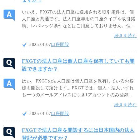
いいえ、FXGTの法人口座に適用される取引条件は、個
人口座と共通です。法人口座専用の口座タイプや取引銘
柄、レバレッジ条件などはご用意しておりません。個人
口座と同様にゼロカットシステムを採用しておりますの
続きを読む
で、最大5,000倍レバレッジの豊富な取引銘柄を安心して
2025.01.07
口座開設
お取引ください。
FXGTの法人口座は個人口座を保有していても開
設できますか？
はい、FXGTの法人口座は個人口座を保有しているお客
様も開設して頂けます。FXGTでは、個人・法人いずれ
も一つのメールアドレスにつき1アカウントのみ登録が
可能です。個人口座をお持ちの方は、異なる法人専用の
続きを読む
メールアドレスにて法人口座を開設してください。
2025.01.07
口座開設
FXGTで法人口座を開設するには日本国内の法人
登記が必要ですか？