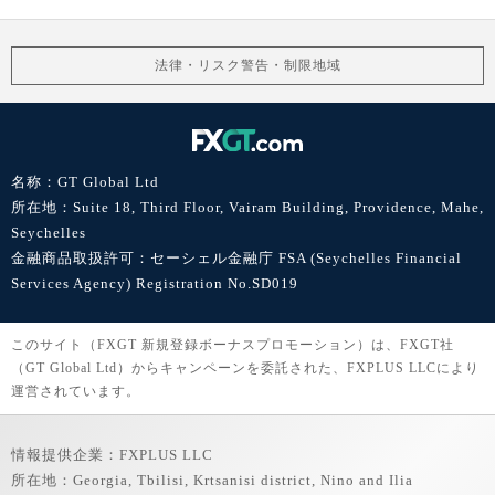
法律・リスク警告・制限地域
名称：GT Global Ltd
所在地：Suite 18, Third Floor, Vairam Building, Providence, Mahe,
Seychelles
金融商品取扱許可：セーシェル金融庁 FSA (Seychelles Financial
Services Agency) Registration No.SD019
このサイト（FXGT 新規登録ボーナスプロモーション）は、FXGT社
（GT Global Ltd）からキャンペーンを委託された、FXPLUS LLCにより
運営されています。
情報提供企業：FXPLUS LLC
所在地：Georgia, Tbilisi, Krtsanisi district, Nino and Ilia