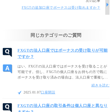
次の記事
FXGTの追加口座でボーナスは受け取れますか？
同じカテゴリーのご質問
FXGTの法人口座ではボーナスの受け取りが可能
ですか？
はい、FXGTの法人口座ではボーナスを受け取ることが
可能です。但し、FXGTの個人口座をお持ちの方で既に
ボーナスを受け取り済みの場合は、法人口座で重複して
ボーナスを受け取ることは出来ません。ボーナスの条件
続きを読む
はキャンペーン毎に異なりますので、ボーナスキャンペ
2025.01.07
口座開設
ーンの詳細をご確認ください。
FXGTの法人口座の取引条件は個人口座と異なり
ますか？