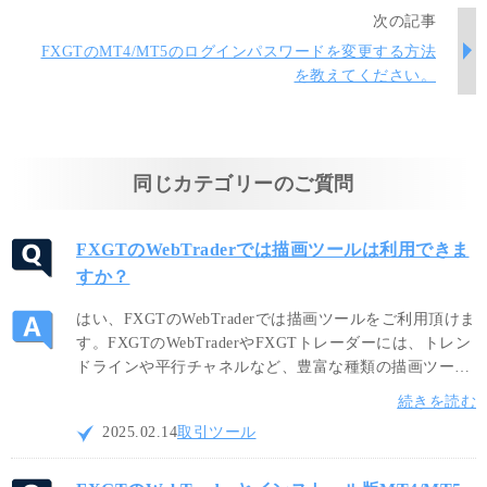
次の記事
FXGTのMT4/MT5のログインパスワードを変更する方法
を教えてください。
同じカテゴリーのご質問
FXGTのWebTraderでは描画ツールは利用できま
すか？
はい、FXGTのWebTraderでは描画ツールをご利用頂けま
す。FXGTのWebTraderやFXGTトレーダーには、トレン
ドラインや平行チャネルなど、豊富な種類の描画ツール
が搭載されています。チャート画面へオブジェクトを直
続きを読む
接書き込み、テクニカル分析やポジションのエントリー
2025.02.14
取引ツール
判断などに活用することが可能です。