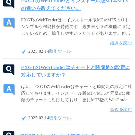
FXGTのWebTraderとインストール版MT4/MT5
の違いを教えてください。
FXGTのWebTraderは、インストール版MT4/MT5よりも
シンプルな機能性が特徴です。必要最小限の機能に限定
しているため、操作しやすいメリットがあります。但
し、カスタムインジケーターや自動売買（EA）等には対
続きを読む
応しておりませんので、制限なくご利用されたい場合は
2025.02.14
取引ツール
インストール版をご利用ください。
FXGTのWebTraderはチャートと時間足の設定に
対応していますか？
はい、FXGTのWebTraderはチャートと時間足の設定に対
応しております。インストール版MT4/MT5と同様の3種
類のチャートに対応しており、更にMT5版のWebTrader
では4種類、FXGTトレーダーでは12種類のチャートをご
続きを読む
利用頂けます。また、インストール版と同様にM1から
2025.02.14
取引ツール
MNまで複数の時間足切り替えが可能です。