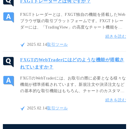
FXGTトレーダーとは何ですか？
FXGTトレーダーとは、FXGT独自の機能を搭載したWeb
ブラウザ版の取引プラットフォームです。FXGTトレー
ダーには、「TradingView」の高度なチャート機能を導
入しているため、MT4/MT5版WebTraderに搭載されてい
続きを読む
ないインジケーターや各種ツールをご利用頂けます。
2025.02.14
取引ツール
FXGTのWebTraderにはどのような機能が搭載さ
れていますか？
FXGTのWebTraderには、お取引の際に必要となる様々な
機能が標準搭載されています。新規注文や決済注文など
の基本的な取引機能はもちろん、チャートのカスタマイ
ズ機能やテクニカルインジケーターによるチャート分析
続きを読む
機能も搭載しているため、WebTrader上で分析から注文
2025.02.14
取引ツール
決済までの作業が完結します。