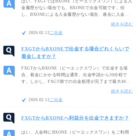
はい、FXGTではBXONE（ビーエックスワン）による入
金履歴がない場合でも、BXONEで出金可能です。但
し、BXONEによる入金履歴がない場合、過去に入金し
た資金を入金時と同じ決済方法で全額出金完了頂く必要
続きを読む
がございます。入金資金の出金が完了した後、BXONE
2026.02.12
ご出金
で利益分を出金頂くことが可能になります。
FXGTからBXONEで出金する場合どれくらいで
着金しますか？
FXGTからBXONE（ビーエックスワン）で出金する場
合、着金にかかる時間は通常、出金申請から30分程で
す。しかし、FXGT側での出金処理が完了まで最大48時
間程かかる場合もございます。出金処理が完了次第、
続きを読む
FXGTとBXONEからメールが送信され、お客様の
2026.02.12
ご出金
BXONEアカウントに資金が反映されます。
FXGTからBXONEへ利益分を出金できますか？
はい、入金時にBXONE（ビーエックスワン）をご利用