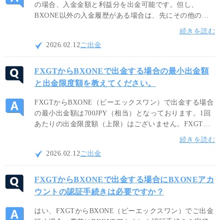
の場合、入金金額と利益分を出金可能です。但し、
BXONE以外の入金履歴がある場合は、先にその他の出
金を完了させてからBXONEをご利用ください。尚、
続きを読む
BXONEによる出金は、日本円、米ドル、ユーロでの出
2026.02.12
ご出金
金に対応しております。
FXGTからBXONEで出金する場合の最小出金額
と出金限度額を教えてください。
FXGTからBXONE（ビーエックスワン）で出金する場合
の最小出金額は700JPY（相当）となっております。1回
あたりの出金限度額（上限）はございません。FXGTの
BXONEによる出金は、日本円（JPY）、米ドル
続きを読む
（USD）、ユーロ（EUR）の3種類の通貨から出金可能
2026.02.12
ご出金
です。
FXGTからBXONEで出金する場合にBXONEアカ
ウントの認証手続きは必要ですか？
はい、FXGTからBXONE（ビーエックスワン）でご出金