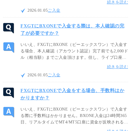
続きを読む
ントIDを入力して「進める」ボタンを押すと、BXONE
2026.01.05
ご入金
ログイン画面に自動遷移いたします。
FXGTにBXONEで入金する際は、本人確認の完
了が必要ですか？
いいえ、FXGTにBXONE（ビーエックスワン）で入金す
る場合、本人確認（アカウント認証）完了前でも2,000ド
ル（相当額）までご入金頂けます。但し、ライブ口座で
のお取引やFXGTの全てのサービスをご利用頂くには、
続きを読む
本人確認（アカウント認証）の完了が必要です。
2026.01.05
ご入金
FXGTにBXONEで入金をする場合、手数料はか
かりますか？
いいえ、FXGTにBXONE（ビーエックスワン）で入金す
る際に手数料はかかりません。BXONE入金は24時間365
日、リアルタイムでMT4/MT5口座に資金が反映されるた
め、迅速な入金が可能です。尚、BXONEウォレットに