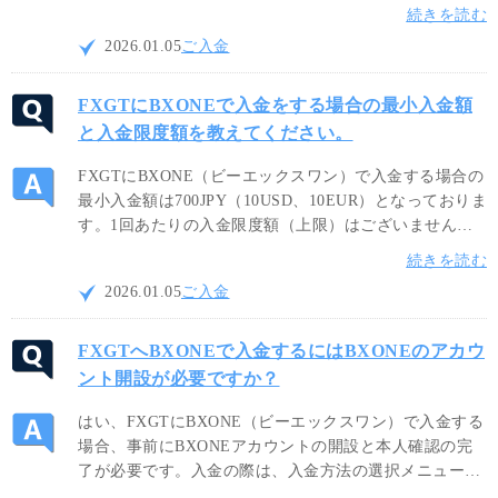
付される「バーチャルウォレットの認証が必要です」と
続きを読む
いう件名のメール内容に従って、FXGTマイページにて
2026.01.05
ご入金
BXONEアカウントの認証を完了させてください。
FXGTにBXONEで入金をする場合の最小入金額
と入金限度額を教えてください。
FXGTにBXONE（ビーエックスワン）で入金する場合の
最小入金額は700JPY（10USD、10EUR）となっておりま
す。1回あたりの入金限度額（上限）はございません。
FXGTでは、オンラインウォレットのBXONEにて、日本
続きを読む
円（JPY）、米ドル（USD）、ユーロ（EUR）の3種類の
2026.01.05
ご入金
通貨から入金可能です。
FXGTへBXONEで入金するにはBXONEのアカウ
ント開設が必要ですか？
はい、FXGTにBXONE（ビーエックスワン）で入金する
場合、事前にBXONEアカウントの開設と本人確認の完
了が必要です。入金の際は、入金方法の選択メニューか
らBXONEウォレットを指定の上、有効なBXONEアカウ