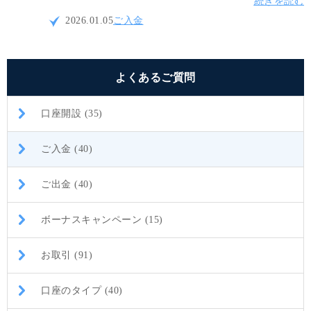
続きを読む
資金を入金する際には振込手数料等が必要になる場合が
2026.01.05
ご入金
ございますのでご注意ください。
よくあるご質問
口座開設 (35)
ご入金 (40)
ご出金 (40)
ボーナスキャンペーン (15)
お取引 (91)
口座のタイプ (40)