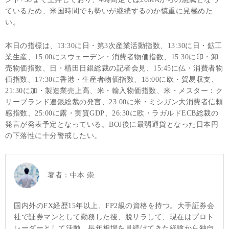
ているため、米国時間でも勢いが継続するのか慎重に見極めた
い。
本日の指標は、13:30に日・第3次産業活動指数、13:30に日・鉱工
業生産、15:00にスウェーデン・消費者物価指数、15:30に印・卸
売物価指数、日・植田日銀総裁の記者会見、15:45に仏・消費者物
価指数、17:30に香港・生産者物価指数、18:00に欧・貿易収支、
21:30に加・製造業売上高、米・輸入物価指数、米・メスター：ク
リーブランド連銀総裁の発言、23:00に米・ミシガン大消費者信頼
感指数、25:00に露・実質GDP、26:30に欧・ラガルドECB総裁の
発言が発表予定となっている。BOJ後に最弱通貨となった日本円
の下落性に十分警戒したい。
著者：
中本 崇
国内外のFX経歴15年以上、FP2級の資格を持つ。大手証券会
社で証券マンとして勤務した後、脱サラして、現在はプロト
レーダーとして活動。長年相場を見続けてきた経験から独自