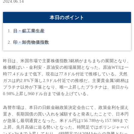
2024.06.14
本日のポイント
日・鉱工業生産
印・卸売物価指数
昨日は、米国市場で主要株価指数3銘柄がまちまちの展開となり、
株価横ばい・金利安・原油安の相場展開となった。原油WTIは一
時77.4ドルまで低下。現在は77.8ドル付近で推移している。天然
ガスは約2.8%下落し2.9ドル付近での推移だ。主要貴金属5銘柄は
プラチナ以外が下落となり、唯一上昇したプラチナは、前日から
0.98%上昇し960ドル台まで値を上げている。
為替市場は、本日の日銀金融政策決定会合にて、政策金利を据え
置き、長期国債の買い入れを減額すると発表したことで、日本円
が急落し最弱通貨となった。米ドル円は156.789から157.989まで
上昇。先月高値に迫る勢いとなった。時間足ではボリンジャーバ
ンド+3σまで上昇しており、4時間足では20MAからの急騰となっ