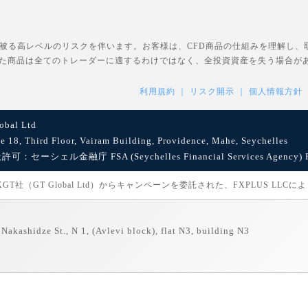
を被る高レベルのリスクを伴います。お客様は、CFD商品の仕組みを理解し
た商品は全てのトレーダーに適するわけではなく、全投資資産を失う場合が
利用規約
リスク開示
個人情報方針
bal Ltd
8, Third Floor, Vairam Building, Providence, Mahe, Seychelles
セーシェル金融庁 FSA (Seychelles Financial Services Agency) Reg
社（GT Global Ltd）からキャンペーンを委託された、FXPLUS LLC
Nakashidze St., N 1, (Avlevi block), flat N3, building N3