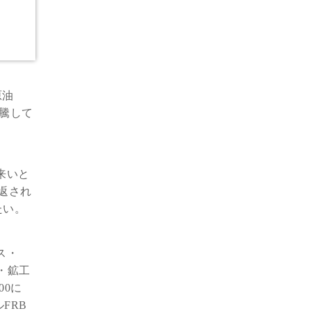
原油
急騰して
来いと
返され
たい。
ス・
ル・鉱工
00に
FRB