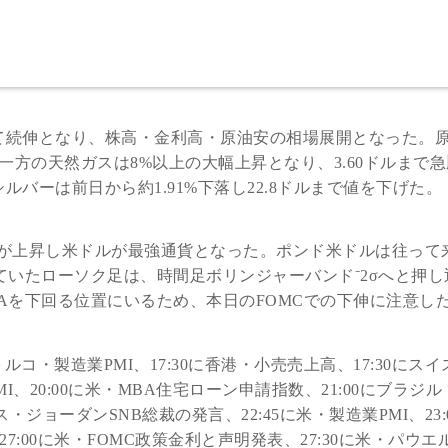
て続伸となり、株高・金利高・原油安の相場展開となった。
。一方の天然ガスは8%以上の大幅上昇となり、3.60ドルまで
バーは前日から約1.91%下落し22.8ドルまで値を下げた。
りが上昇し米ドルが最強通貨となった。ポンド米ドルは往って
ていたローソク足は、時間足ボリンジャーバンド⁻2σへと押し
Aを下回る位置にいるため、本日のFOMCでの下伸に注意し
にトルコ・製造業PMI、17:30に香港・小売売上高、17:30にスイ
MI、20:00に米・MBA住宅ローン申請指数、21:00にブラジ
ス・ジョーダンSNB総裁の発言、22:45に米・製造業PMI、23:
7:00に米・FOMC政策金利と声明発表、27:30に米・パウエル