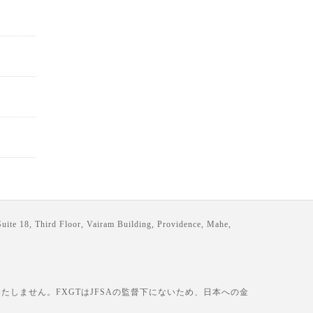
loor, Vairam Building, Providence, Mahe,
しません。FXGTはJFSAの監督下にないため、日本への金