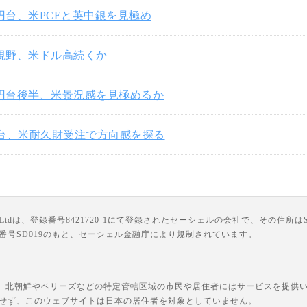
3円台、米PCEと英中銀を見極め
円視野、米ドル高続くか
3円台後半、米景況感を見極めるか
円台、米耐久財受注で方向感を探る
は、登録番号8421720-1にて登録されたセーシェルの会社で、その住所はSuite 18, Third F
ライセンス番号SD019のもと、セーシェル金融庁により規制されています。
、北朝鮮やベリーズなどの特定管轄区域の市民や居住者にはサービスを提供いた
せず、このウェブサイトは日本の居住者を対象としていません。