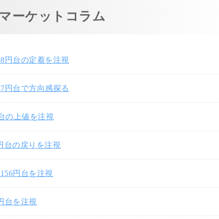
マーケットコラム
58円台の定着を注視
57円台で方向感探る
円台の上値を注視
7円台の戻りを注視
156円台を注視
0円台を注視