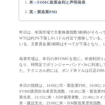
米・FOMC政策金利と声明発表
英・製造業PMI
昨日は、米国市場で主要株価指数3銘柄がそろっ
WTIは約2%下落し81.1ドル付近で推移している
いる。主要貴金属5銘柄はすべてが下落となり、シル
為替市場は、本日の米FOMCを前に、米債利回
なり、時間足でボリンジャーバンド+3σに到達し
た。テクニカル的には、ポンド米ドルは日足20M
本日の指標は、14:00に印・製造業PMI、16:00
SVME購買担当者景気指数、18:30に英・製造業P
業生産、21:15に米・ADP雇用者数、21:40にスイ
米・建設支出、23:00に米・ISM製造業景気指数、2