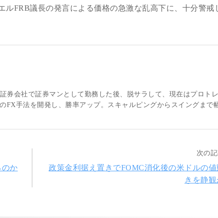
エルFRB議長の発言による価格の急激な乱高下に、十分警戒
大手証券会社で証券マンとして勤務した後、脱サラして、現在はプロト
のFX手法を開発し、勝率アップ。スキャルピングからスイングまで
次の記
るのか
政策金利据え置きでFOMC消化後の米ドルの値
きを静観