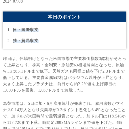
2024.07.08
本日のポイント
日・国際収支
独・貿易収支
昨日は、休場明けとなった米国市場で主要株価指数3銘柄がそろっ
て上昇となり、株高・金利安・原油安の相場展開となった。原油
WTIは83.1ドルまで低下。天然ガスも同様に値を下げ2.3ドルまで
低下している。主要貴金属5銘柄はパラジウム以外が上昇となり、
大きく上昇したプラチナは、前日から約2.2%値を上げ節目の
1,000ドルを回復。1,037ドルまで急騰した。
為替市場は、5日に加・6月雇用統計が発表され、雇用者数がマイ
ナス0.14万人となり失業率が0.2ポイント悪化し6.4%となったこと
で、加ドルが米国時間で最弱通貨となった。加ドル円は118.546か
ら117.720まで下落。時間足200SMAラインまで値を下げた。4時
間足では20MAをすでに割り込んでおり、日足ではボリンジャー