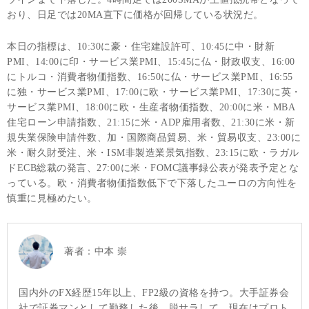
おり、日足では20MA直下に価格が回帰している状況だ。
本日の指標は、10:30に豪・住宅建設許可、10:45に中・財新
PMI、14:00に印・サービス業PMI、15:45に仏・財政収支、16:00
にトルコ・消費者物価指数、16:50に仏・サービス業PMI、16:55
に独・サービス業PMI、17:00に欧・サービス業PMI、17:30に英・
サービス業PMI、18:00に欧・生産者物価指数、20:00に米・MBA
住宅ローン申請指数、21:15に米・ADP雇用者数、21:30に米・新
規失業保険申請件数、加・国際商品貿易、米・貿易収支、23:00に
米・耐久財受注、米・ISM非製造業景気指数、23:15に欧・ラガル
ドECB総裁の発言、27:00に米・FOMC議事録公表が発表予定とな
っている。欧・消費者物価指数低下で下落したユーロの方向性を
慎重に見極めたい。
著者：
中本 崇
国内外のFX経歴15年以上、FP2級の資格を持つ。大手証券会
社で証券マンとして勤務した後、脱サラして、現在はプロト