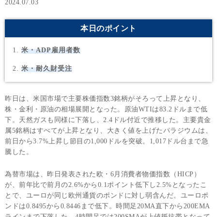
2024.07.03
本日のポイント
米・ADP雇用者数
米・耐久財受注
昨日は、米国市場で主要株価指数3銘柄がそろって上昇となり、
株・金利・原油の相場展開となった。原油WTIは83.2ドルまで低
下。天然ガスも同様に下落し、2.4ドル付近で推移した。主要貴金
属5銘柄はすべてが上昇となり、大きく値を上げたパラジウムは、
前日から3.7%上昇し節目の1,000ドルを突破。1,017ドル台まで急
騰した。
為替市場は、昨日発表された欧・6月消費者物価指数（HICP）
が、前年比で前月の2.6%から0.1ポイント低下し2.5%となったこ
とで、ユーロが同じ欧州通貨のポンドに対し弱含んだ。ユーロポ
ンドは0.8495から0.8446まで低下。時間足20MA直下から200EMA
ラインまで下落した。4時間足では200SMAが上値抵抗帯となって