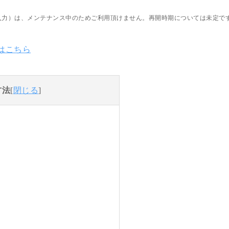
動入力）は、メンテナンス中のためご利用頂けません。再開時期については未定で
はこちら
方法
[
閉じる
]