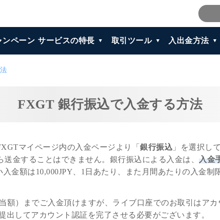
ャンペーン
サービスの特長
取引ツール
入出金方法
方法
FXGT 銀行振込で入金する方法
FXGTマイページ内の入金ページより「
銀行振込
」を選択して
から送金することはできません。銀行振込による入金は、
入金
入金額は10,000JPY、1日あたり、また月間あたりの入金
ル（相当額）までご入金頂けますが、ライブ口座でのお取引はア
提出してアカウント認証を完了させる必要がございます。