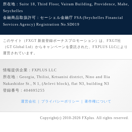
所在地：Suite 18, Third Floor, Vairam Building, Providence, Mahe,
Seychelles
金融商品取扱許可：セーシェル金融庁 FSA (Seychelles Financial
Services Agency) Registration No.SD019
このサイト（FXGT 新規登録ボーナスプロモーション）は、FXGT社
（GT Global Ltd）からキャンペーンを委託された、FXPLUS LLCにより
運営されています。
情報提供企業：FXPLUS LLC
所在地：Georgia, Tbilisi, Krtsanisi district, Nino and Ilia
Nakashidze St., N 1, (Avlevi block), flat N3, building N3
登録番号：404695255
運営会社
プライバシーポリシー
著作権について
Copyright(c) 2010-2026 FXplus. All rights reserved.