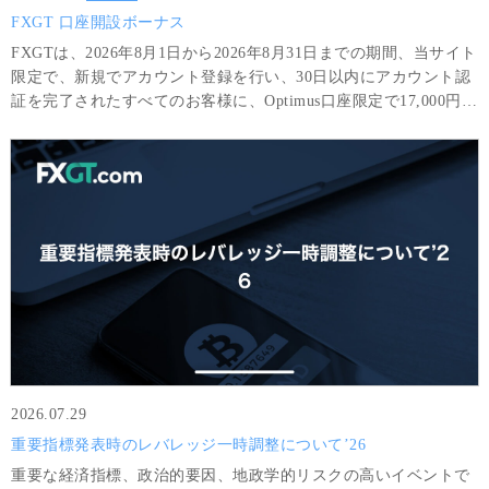
FXGT 口座開設ボーナス
FXGTは、2026年8月1日から2026年8月31日までの期間、当サイト
限定で、新規でアカウント登録を行い、30日以内にアカウント認
証を完了されたすべてのお客様に、Optimus口座限定で17,000円分
のボーナスをプレゼントいたします。ボーナスのみを利用して得
た利益は、6GTLot（＝600,000 USD相当額）以上の取引と最低8
回の取引を完了した場合に限り出金可能です。
2026.07.29
重要指標発表時のレバレッジ一時調整について’26
重要な経済指標、政治的要因、地政学的リスクの高いイベントで