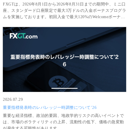
FXGTは、2026年8月1日から2026年8月31日までの期間中、ミニ口
座、スタンダード口座限定で最大3万ドルの入金ボーナスプログラ
ムを実施しております。初回入金で最大120%のWelcomeボーナス
をはじめ、取引&入金に応じて段階的にお得なボーナスを獲得頂
けます。
2026.07.29
重要指標発表時のレバレッジ一時調整について’26
重要な経済指標、政治的要因、地政学的リスクの高いイベントで
は、市場のボラティリティの上昇、流動性の低下、価格の急変動
が発生する可能性があります。