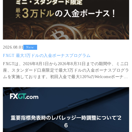
2026.08.01
New
FXGT 最大3万ドルの入金ボーナスプログラム
FXGTは、2026年8月1日から2026年8月31日までの期間中、ミニ口
座、スタンダード口座限定で最大3万ドルの入金ボーナスプログラ
ムを実施しております。初回入金で最大120%のWelcomeボーナス
をはじめ、取引&入金に応じて段階的にお得なボーナスを獲得頂
けます。