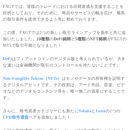
FXGTでは、皆様のトレードにおける目標達成を支援することを
目的としており、そのために、商品やサービスの幅を広げ、最高
の取引条件を提供できるよう常に努めております。
この度、FXGTでは2つの新しい取引ラインアップを新年と共に追
加いたしました。
10種類
の
DeFi銘柄
と
5種類
の
NFT銘柄
がFXGTの
MT5で取引可能となりました！
DeFi
はフィアットコインのデジタル版と考えられているが、大き
な違いは金融機関が取引のコントロールを持たないことです。
Non-Fungible Tokens（NFTs）
はモノやデータの所有権を証明す
るデジタルアセットです。その役割は、アート作品、音楽、ビデ
オなどのデジタルコンテンツ等を、唯一無二の資産にすることで
す。
さらに、暗号資産カテゴリーにも新たに
Solana
と
Luna
の2つの
CFD暗号通貨
ペアを追加しました！