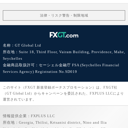
法律・リスク警告・制限地域
名称：GT Global Ltd
所在地：Suite 18, Third Floor, Vairam Building, Providence, Mahe,
Seychelles
金融商品取扱許可：セーシェル金融庁 FSA (Seychelles Financial
Services Agency) Registration No.SD019
このサイト（FXGT 新規登録ボーナスプロモーション）は、FXGT社
（GT Global Ltd）からキャンペーンを委託された、FXPLUS LLCにより
運営されています。
情報提供企業：FXPLUS LLC
所在地：Georgia, Tbilisi, Krtsanisi district, Nino and Ilia