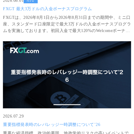
2026.08.01
New
FXGT 最大3万ドルの入金ボーナスプログラム
FXGTは、2026年8月1日から2026年8月31日までの期間中、ミニ口
座、スタンダード口座限定で最大3万ドルの入金ボーナスプログラ
ムを実施しております。初回入金で最大120%のWelcomeボーナス
をはじめ、取引&入金に応じて段階的にお得なボーナスを獲得頂
けます。
2026.07.29
重要指標発表時のレバレッジ一時調整について’26
重要な経済指標、政治的要因、地政学的リスクの高いイベントで