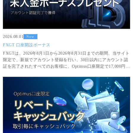
2026.08.01
New
FXGT 口座開設ボーナス
FXGTは、2026年8月1日から2026年8月31日までの期間、当サイト
限定で、新規でアカウント登録を行い、30日以内にアカウント認
証を完了されたすべてのお客様に、Optimus口座限定で17,000円分
のボーナスをプレゼントいたします。ボーナスのみを利用して得
た利益は、6GTLot（＝600,000 USD相当額）以上の取引と最低8
回の取引を完了した場合に限り出金可能です。