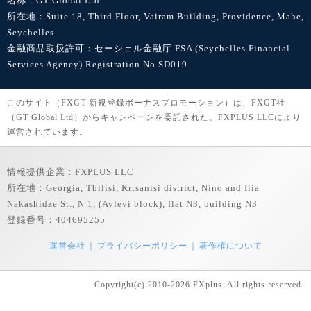
名称：GT Global Ltd
所在地：Suite 18, Third Floor, Vairam Building, Providence, Mahe,
Seychelles
金融商品取扱許可：セーシェル金融庁 FSA (Seychelles Financial
Services Agency) Registration No.SD019
このサイト（FXGT 新規登録ボーナスプロモーション）は、FXGT社
（GT Global Ltd）からキャンペーンを委託された、FXPLUS LLCにより
運営されています。
情報提供企業：FXPLUS LLC
所在地：Georgia, Tbilisi, Krtsanisi district, Nino and Ilia
Nakashidze St., N 1, (Avlevi block), flat N3, building N3
登録番号：404695255
運営会社
プライバシーポリシー
著作権について
Copyright(c) 2010-2026 FXplus. All rights reserved.